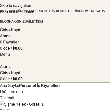
Skip to navigation
ANA SAYFA
ÜRÜNLER
PERSONEL İŞ KIYAFETLERI
KURUMSAL SATIŞ
Skip to main content
BLOG
HAKKIMIZDA
İLETIŞIM
Giriş / Kayıt
Arama
0
Favoriler
0
öğe
/
₺
0,00
Menü
Arama
Giriş / Kayıt
0
öğe
/
₺
0,00
Ana Sayfa
Personel İş Kıyafetleri
Ürünlere dön
Tükendi