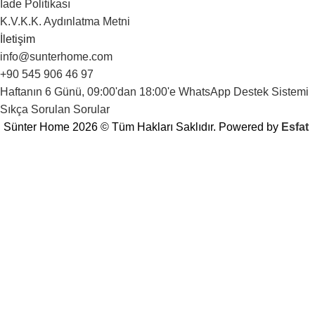
İade Politikası
K.V.K.K. Aydınlatma Metni
İletişim
info@sunterhome.com
+90 545 906 46 97
Haftanın 6 Günü, 09:00'dan 18:00'e WhatsApp Destek Sistemi
Sıkça Sorulan Sorular
Sünter Home 2026 © Tüm Hakları Saklıdır. Powered by
Esfat
Web sitemize Hoş Geldiniz!
sitemize ilk kez üye olan kullanıcılarımız
HOSGELDIN kupon koduyla %10 indirim kazanabilir.
Kuponunuzu kullanmayı unutmayın!
Keyifli alışverişler dileriz!