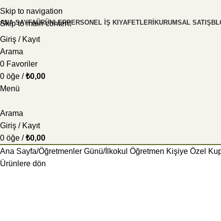
Skip to navigation
ANA SAYFA
ÜRÜNLER
PERSONEL İŞ KIYAFETLERI
KURUMSAL SATIŞ
BL
Skip to main content
Giriş / Kayıt
Arama
0
Favoriler
0
öğe
/
₺
0,00
Menü
Arama
Giriş / Kayıt
0
öğe
/
₺
0,00
Ana Sayfa
Öğretmenler Günü
İlkokul Öğretmen Kişiye Özel Kup
Ürünlere dön