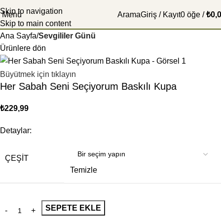
Skip to navigation
Menü
Arama
Giriş / Kayıt
0
öğe
/
₺
0,
Skip to main content
Ana Sayfa
Sevgililer Günü
Ürünlere dön
Büyütmek için tıklayın
Her Sabah Seni Seçiyorum Baskılı Kupa
₺
229,99
Detaylar:
ÇEŞIT
Temizle
SEPETE EKLE