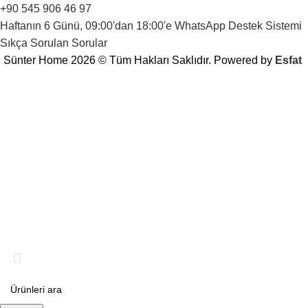
+90 545 906 46 97
Haftanın 6 Günü, 09:00'dan 18:00'e WhatsApp Destek Sistemi
Sıkça Sorulan Sorular
Sünter Home 2026 © Tüm Hakları Saklıdır. Powered by
Esfat
Web sitemize Hoş Geldiniz!
sitemize ilk kez üye olan kullanıcılarımız
HOSGELDIN kupon koduyla %10 indirim kazanabilir.
Kuponunuzu kullanmayı unutmayın!
Keyifli alışverişler dileriz!
600₺ Üzeri Alışverişlerinizde Kargo Ücretsiz