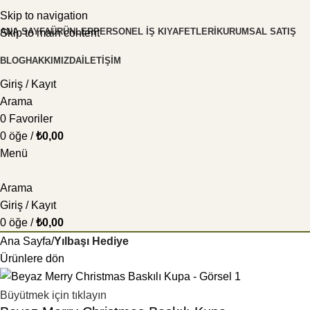
Skip to navigation
ANA SAYFA
ÜRÜNLER
PERSONEL İŞ KIYAFETLERI
KURUMSAL SATIŞ
Skip to main content
BLOG
HAKKIMIZDA
İLETIŞIM
Giriş / Kayıt
Arama
0
Favoriler
0
öğe
/
₺
0,00
Menü
Arama
Giriş / Kayıt
0
öğe
/
₺
0,00
Ana Sayfa
Yılbaşı Hediye
Ürünlere dön
Büyütmek için tıklayın