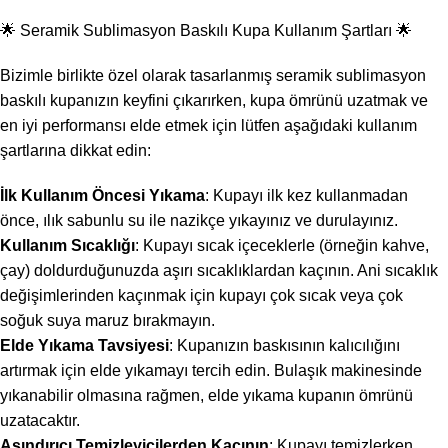
🌟 Seramik Sublimasyon Baskılı Kupa Kullanım Şartları 🌟
Bizimle birlikte özel olarak tasarlanmış seramik sublimasyon
baskılı kupanızın keyfini çıkarırken, kupa ömrünü uzatmak ve
en iyi performansı elde etmek için lütfen aşağıdaki kullanım
şartlarına dikkat edin:
İlk Kullanım Öncesi Yıkama
: Kupayı ilk kez kullanmadan
önce, ılık sabunlu su ile nazikçe yıkayınız ve durulayınız.
Kullanım Sıcaklığı
: Kupayı sıcak içeceklerle (örneğin kahve,
çay) doldurduğunuzda aşırı sıcaklıklardan kaçının. Ani sıcaklık
değişimlerinden kaçınmak için kupayı çok sıcak veya çok
soğuk suya maruz bırakmayın.
Elde Yıkama Tavsiyesi
: Kupanızın baskısının kalıcılığını
artırmak için elde yıkamayı tercih edin. Bulaşık makinesinde
yıkanabilir olmasına rağmen, elde yıkama kupanın ömrünü
uzatacaktır.
Aşındırıcı Temizleyicilerden Kaçının
: Kupayı temizlerken