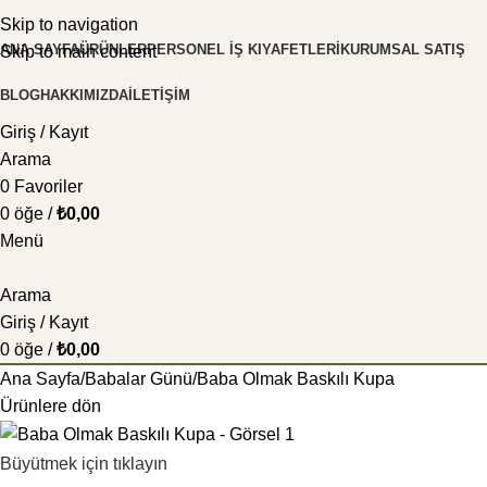
Skip to navigation
ANA SAYFA
ÜRÜNLER
PERSONEL İŞ KIYAFETLERI
KURUMSAL SATIŞ
Skip to main content
BLOG
HAKKIMIZDA
İLETIŞIM
Giriş / Kayıt
Arama
0
Favoriler
0
öğe
/
₺
0,00
Menü
Arama
Giriş / Kayıt
0
öğe
/
₺
0,00
Ana Sayfa
Babalar Günü
Baba Olmak Baskılı Kupa
Ürünlere dön
Büyütmek için tıklayın