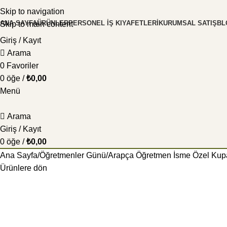
Skip to navigation
ANA SAYFA
ÜRÜNLER
PERSONEL İŞ KIYAFETLERI
KURUMSAL SATIŞ
BL
Skip to main content
Giriş / Kayıt
Arama
0
Favoriler
0
öğe
/
₺
0,00
Menü
Arama
Giriş / Kayıt
0
öğe
/
₺
0,00
Ana Sayfa
Öğretmenler Günü
Arapça Öğretmen İsme Özel Kup
Ürünlere dön