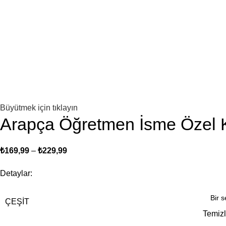
Büyütmek için tıklayın
Arapça Öğretmen İsme Özel
₺
169,99
–
₺
229,99
Detaylar:
ÇEŞIT
Temiz